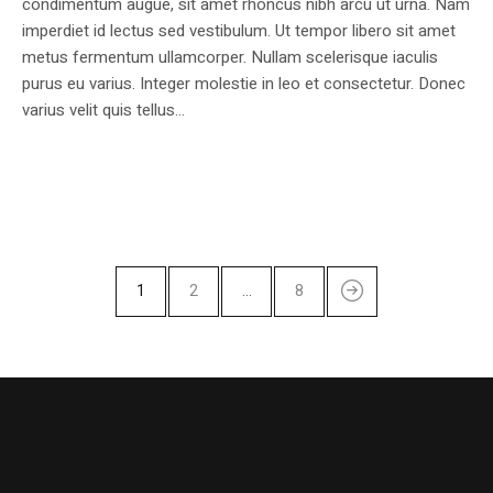
condimentum augue, sit amet rhoncus nibh arcu ut urna. Nam
imperdiet id lectus sed vestibulum. Ut tempor libero sit amet
metus fermentum ullamcorper. Nullam scelerisque iaculis
purus eu varius. Integer molestie in leo et consectetur. Donec
varius velit quis tellus...
1
2
…
8