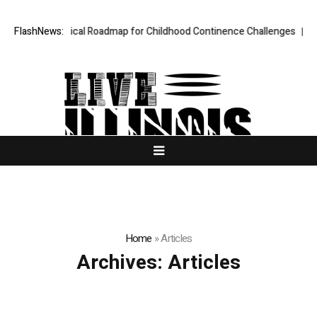
h a Practical Roadmap for Childhood Continence Challenges
FlashNews:
New Book 
Home
»
Articles
Archives:
Articles